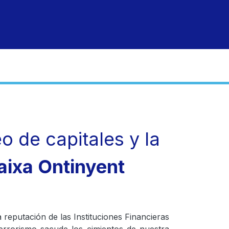
ctrónica
atención al cliente
corporativa
obra socia
o de capitales y la
ixa Ontinyent
 reputación de las Instituciones Financieras