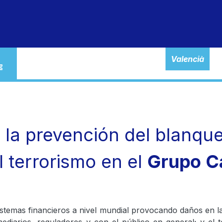
particulares
autónomos
empresas
banca ele
Valencià
la prevención del blanque
l terrorismo en el
Grupo Ca
sistemas financieros a nivel mundial provocando daños en la