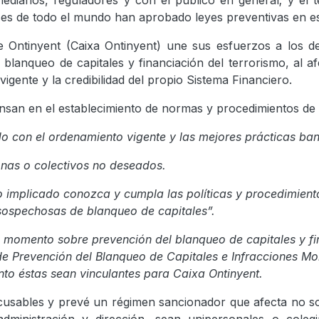
mediarios, reguladores y con el público en general; y el
s de todo el mundo han aprobado leyes preventivas en es
Ontinyent (Caixa Ontinyent) une sus esfuerzos a los de
blanqueo de capitales y financiación del terrorismo, al af
igente y la credibilidad del propio Sistema Financiero.
san en el establecimiento de normas y procedimientos de o
do con el ordenamiento vigente y las mejores prácticas ban
sonas o colectivos no deseados.
implicado conozca y cumpla las políticas y procedimientos 
sospechosas de blanqueo de capitales”.
momento sobre prevención del blanqueo de capitales y fin
e ​Prevención del Blanqueo de Capitales e Infracciones Mo
nto éstas sean vinculantes para Caixa Ontinyent.
usables y prevé un régimen sancionador que afecta no sol