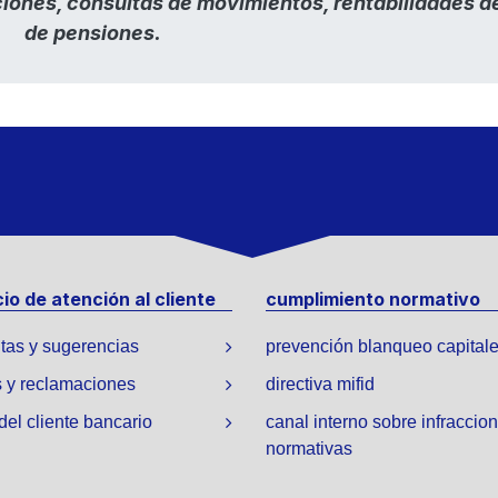
iones, consultas de movimientos, rentabilidades d
​ de pensiones.
cio de atención al cliente
cumplimiento normativo
tas y sugerencias
prevención blanqueo capital
 y reclamaciones
directiva mifid
 del cliente bancario
canal interno sobre infraccio
normativas