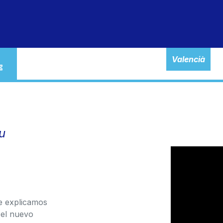
particulares
autónomos
empresas
banca ele
Valencià
u
te explicamos
 el nuevo