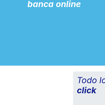
banca online
Todo l
click