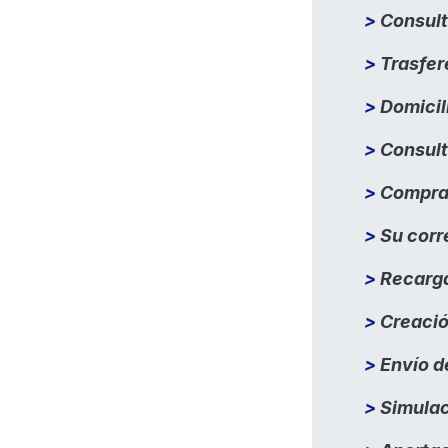
​>
Consult
​>
Trasfer
​>
Domicil
​>
Consult
​>
Compra-
​>
Su corr
​>
Recarga
​>
Creación
​>
Envío d
​>
Simulac