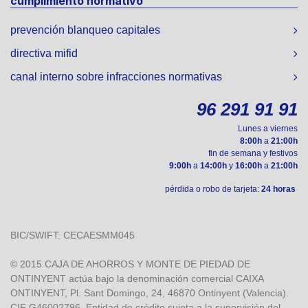
cumplimiento normativo
prevención blanqueo capitales
directiva mifid
canal interno sobre infracciones normativas
96 291 91 91
Lunes a viernes
8:00h
a
21:00h
fin de semana y festivos
9:00h
a
14:00h
y
16:00h
a
21:00h
pérdida o robo de tarjeta:
24 horas
BIC/SWIFT: CECAESMM045
© 2015 CAJA DE AHORROS Y MONTE DE PIEDAD DE
ONTINYENT actúa bajo la denominación comercial CAIXA
ONTINYENT, Pl. Sant Domingo, 24, 46870 Ontinyent (Valencia).
CIF G46002796. Entidad de crédito sujeta a la supervisión del