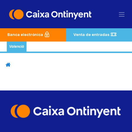
Ir al contenido
Banca electrónica
Venta de entradas
Valencià