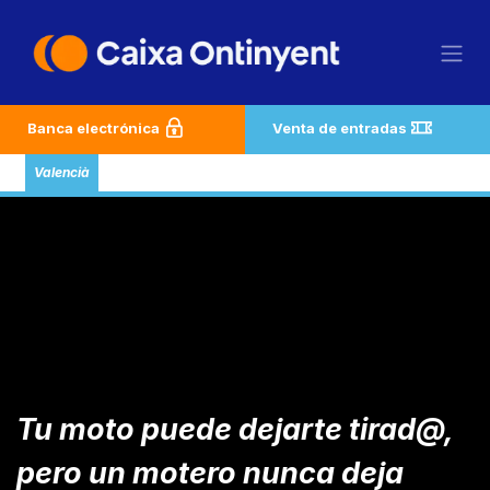
Ir al contenido
Banca electrónica
Venta de entradas
Valencià
Tu moto puede dejarte tirad@,
pero un motero nunca deja