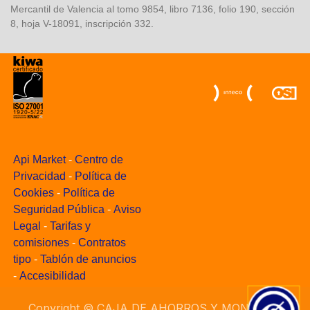
Mercantil de Valencia al tomo 9854, libro 7136, folio 190, sección
8, hoja V-18091, inscripción 332.
Api Market
-
Centro de
Privacidad
-
Política de
Cookies
-
Política de
Seguridad Pública
-
Aviso
Legal
-
Tarifas y
comisiones
-
Contratos
tipo
-
Tablón de anuncios
-
Accesibilidad
Copyright ©
CAJA DE AHORROS Y MONTE DE