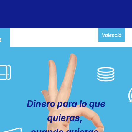
particulares
autónomos
empresas
banca ele
Valencià
Dinero para lo que
quieras,