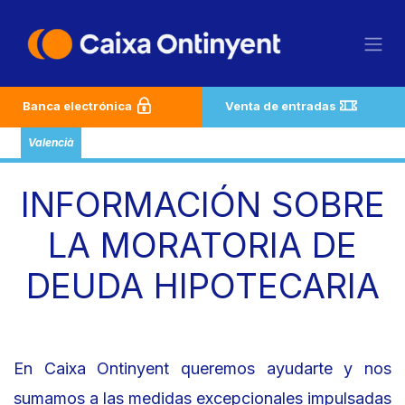
Welcome
Ir al contenido
to
All
in
One
Banca electrónica
Venta de entradas
Accessibility
screen
Valencià
reader.
To
INFORMACIÓN SOBRE
start
the
LA MORATORIA DE
All
in
DEUDA HIPOTECARIA
One
Accessibility
screen
reader,
En Caixa Ontinyent queremos ayudarte y nos
press
sumamos a las medidas excepcionales impulsadas
"Ctrl