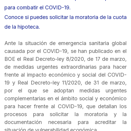
+
para combatir el COVID-19.
/".
Conoce si puedes solicitar la moratoria de la cuota
This
shortcut
de la hipoteca.
activates
the
Ante la situación de emergencia sanitaria global
screen
causada por el COVID-19, se han publicado en el
reader
BOE el Real Decreto-ley 8/2020, de 17 de marzo,
to
de medidas urgentes extraordinarias para hacer
help
frente al impacto económico y social del COVID-
you
19 y Real Decreto-ley 11/2020, de 31 de marzo,
navigate
and
por el que se adoptan medidas urgentes
interact
complementarias en el ámbito social y económico
with
para hacer frente al COVID-19, que detallan los
the
procesos para solicitar la moratoria y la
content.
documentación necesaria para acreditar la
situación de vulnerabilidad económica.