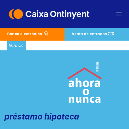
Ir al contenido
Banca electrónica
Venta de entradas
Valencià
préstamo hipoteca