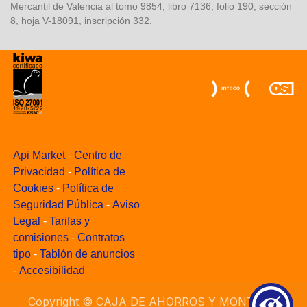
Mercantil de Valencia al tomo 9854, libro 7136, folio 190, sección
8, hoja V-18091, inscripción 332.
Api Market
-
Centro de
Privacidad
-
Política de
Cookies
-
Política de
Seguridad Pública
-
Aviso
Legal
-
Tarifas y
comisiones
-
Contratos
tipo
-
Tablón de anuncios
-
Accesibilidad
Copyright ©
CAJA DE AHORROS Y MONTE DE