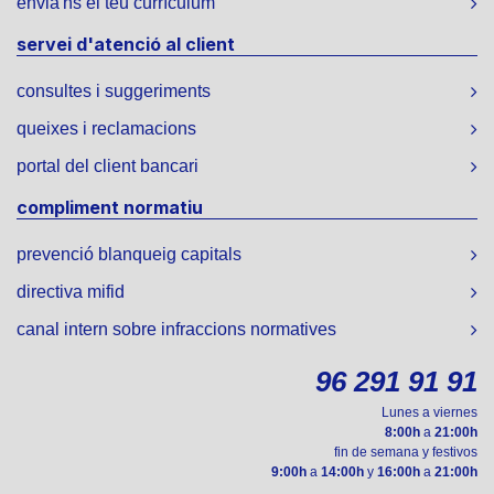
envia'ns el teu currículum
servei d'atenció al client
consultes i suggeriments
queixes i reclamacions
portal del client bancari
compliment normatiu
prevenció blanqueig capitals
directiva mifid
canal intern sobre infraccions normatives
96 291 91 91
Lunes a viernes
8:00h
a
21:00h
fin de semana y festivos
9:00h
a
14:00h
y
16:00h
a
21:00h