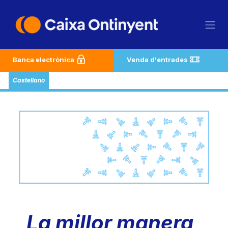
Skip to Content
Banca electrònica
Venda d'entrades
Castellano
La millor manera