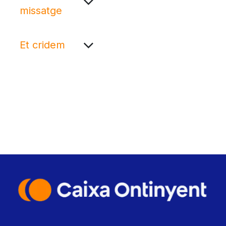
missatge
Et cridem