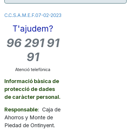
C.C.S.A.M.E.F.07-02-2023
T'ajudem? ​
96 291 91
91
Atenció telefònica
Informació bàsica de
protecció de dades
de caràcter personal.
Responsable
: Caja de
Ahorros y Monte de
Piedad de Ontinyent.