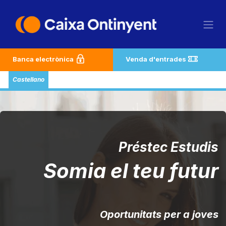
Skip to Content
Banca electrònica
Venda d'entrades
Castellano
Préstec Estudis
Somia el teu futur
Oportunitats per a joves