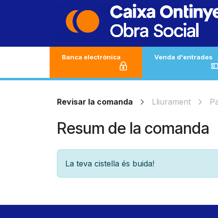
Skip to Content
Banca electrònica
Venda d'entrades
Revisar la comanda
Lliurament
P
Resum de la comanda
La teva cistella és buida!