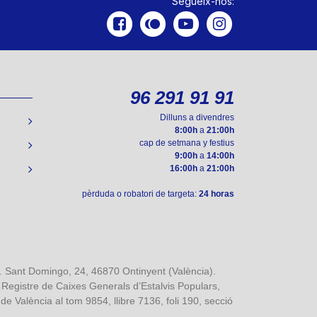
Segueix-nos:
96 291 91 91
Dilluns a divendres
8:00h
a
21:00h
cap de setmana y festius
9:00h
a
14:00h
16:00h
a
21:00h
pèrduda o robatori de targeta:
24 horas
ant Domingo, 24, 46870 Ontinyent (València).
l Registre de Caixes Generals d’Estalvis Populars,
e València al tom 9854, llibre 7136, foli 190, secció