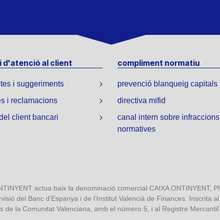
 d'atenció al client
compliment normatiu
tes i suggeriments
prevenció blanqueig capitals
s i reclamacions
directiva mifid
 del client bancari
canal intern sobre infraccions
normatives
NYENT actua baix la denominació comercial CAIXA ONTINYENT, Pl. S
isió del Banc d’Espanya i de l’Institut Valencià de Finances. Inscrita a
 de la Comunitat Valenciana, amb el número 5, i al Registre Mercantil d