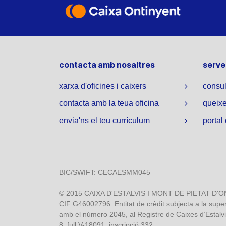
contacta amb nosaltres
servei
xarxa d'oficines i caixers
consul
contacta amb la teua oficina
queixe
envia'ns el teu currículum
portal
BIC/SWIFT: CECAESMM045
© 2015 CAIXA D'ESTALVIS I MONT DE PIETAT D'ONTI
CIF G46002796. Entitat de crèdit subjecta a la superv
amb el número 2045, al Registre de Caixes d’Estalvis
8, full V-18091, inscripció 332.