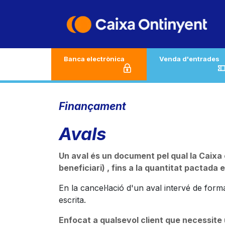
Skip to Content
Banca electrònica
Venda d'entrades
Finançament
Avals
Un aval és un document pel qual la Caixa 
beneficiari) , fins a la quantitat pactada 
En la cancel·lació d'un aval intervé de for
escrita.
Enfocat a qualsevol client que necessit