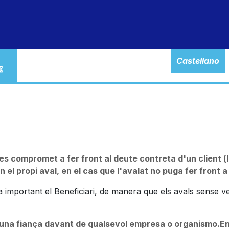
particulars
autònoms
empreses
banca electr
Castellano
es compromet a fer front al deute contreta d'un client (l
en el propi aval, en el cas que l'avalat no puga fer front a
ma important el Beneficiari, de manera que els avals sense 
e una fiança davant de qualsevol empresa o organismo.En