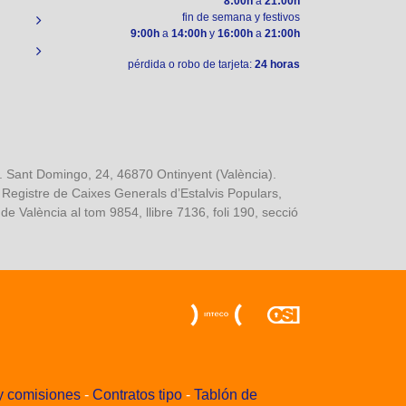
8:00h
a
21:00h
fin de semana y festivos
9:00h
a
14:00h
y
16:00h
a
21:00h
pérdida o robo de tarjeta:
24 horas
ant Domingo, 24, 46870 Ontinyent (València).
l Registre de Caixes Generals d’Estalvis Populars,
e València al tom 9854, llibre 7136, foli 190, secció
 y comisiones
-
Contratos tipo
-
Tablón de