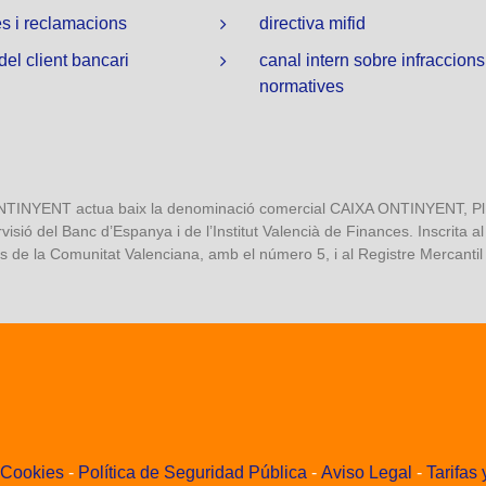
s i reclamacions
directiva mifid
 del client bancari
canal intern sobre infraccions
normatives
NYENT actua baix la denominació comercial CAIXA ONTINYENT, Pl. S
isió del Banc d’Espanya i de l’Institut Valencià de Finances. Inscrita a
 de la Comunitat Valenciana, amb el número 5, i al Registre Mercantil d
e Cookies
-
Política de Seguridad Pública
-
Aviso Legal
-
Tarifas