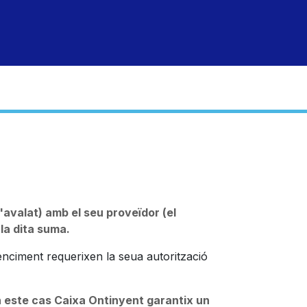
ònica
atenció al client
corporativa
obra social
Ini
'avalat) amb el seu proveïdor (el
 la dita suma.
venciment requerixen la seua autorització
 este cas Caixa Ontinyent garantix un