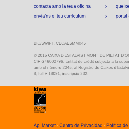
contacta amb la teua oficina
queixe
envia'ns el teu currículum
portal
BIC/SWIFT: CECAESMM045
© 2015 CAIXA D'ESTALVIS I MONT DE PIETAT D'ONTI
CIF G46002796. Entitat de crèdit subjecta a la superv
amb el número 2045, al Registre de Caixes d’Estalvis
8, full V-18091, inscripció 332.
Api Market
-
Centro de Privacidad
-
Política d