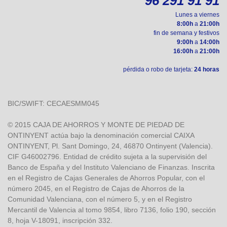
96 291 91 91
Lunes a viernes
8:00h
a
21:00h
fin de semana y festivos
9:00h
a
14:00h
16:00h
a
21:00h
pérdida o robo de tarjeta:
24 horas
BIC/SWIFT: CECAESMM045
© 2015 CAJA DE AHORROS Y MONTE DE PIEDAD DE
ONTINYENT actúa bajo la denominación comercial CAIXA
ONTINYENT, Pl. Sant Domingo, 24, 46870 Ontinyent (Valencia).
CIF G46002796. Entidad de crédito sujeta a la supervisión del
Banco de España y del Instituto Valenciano de Finanzas. Inscrita
en el Registro de Cajas Generales de Ahorros Popular, con el
número 2045, en el Registro de Cajas de Ahorros de la
Comunidad Valenciana, con el número 5, y en el Registro
Mercantil de Valencia al tomo 9854, libro 7136, folio 190, sección
8, hoja V-18091, inscripción 332.