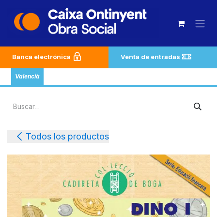
Ir al contenido
Banca electrónica
Venta de entradas
Valencià
Todos los productos