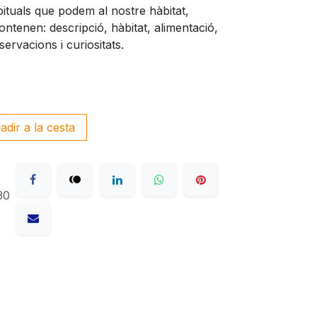
ituals que podem al nostre hàbitat,
ontenen: descripció, hàbitat, alimentació,
ervacions i curiositats.
dir a la cesta
30