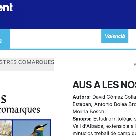
Tienda
Inicio
Valencià
OSTRES COMARQUES
AUS A LES N
Autors:
David Gómez Collad
Esteban, Antonio Bolea Br
Molina Bosch
Sinopsi:
Estudi ornitològic
Vall d'Albaida, extensible 
minucios treball de camp qu