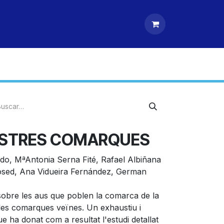
OSTRES COMARQUES
o, MªAntonia Serna Fité, Rafael Albiñana
osed, Ana Vidueira Fernández, German
 sobre les aus que poblen la comarca de la
a les comarques veïnes. Un exhaustiu i
e ha donat com a resultat l'estudi detallat