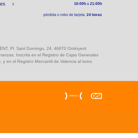
nes
16:00h
a
21:00h
pérdida o robo de tarjeta:
24 horas
, Pl. Sant Domingo, 24, 46870 Ontinyent
inanzas. Inscrita en el Registro de Cajas Generales
 y en el Registro Mercantil de Valencia al tomo