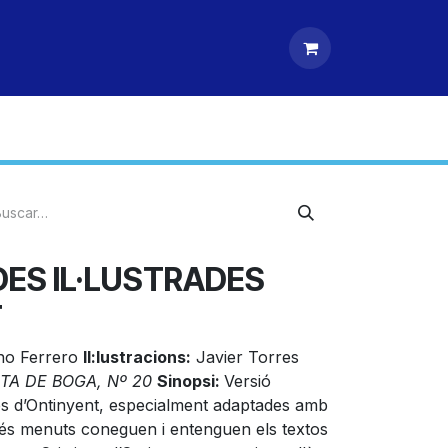
DES IL·LUSTRADES
T
no Ferrero
Il:lustracions:
Javier Torres
TA DE BOGA, Nº 20
Sinopsi:
Versió
des d’Ontinyent, especialment adaptades amb
és menuts coneguen i entenguen els textos