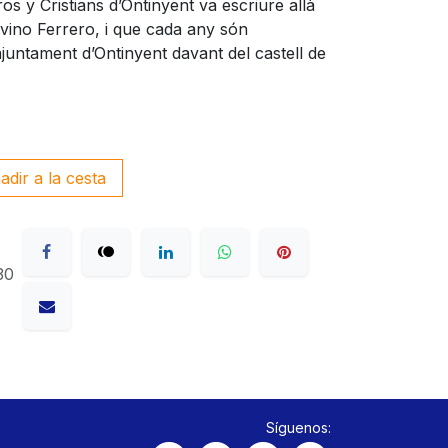
os y Cristians d’Ontinyent va escriure allà
ino Ferrero, i que cada any són
ajuntament d’Ontinyent davant del castell de
dir a la cesta
30
Síguenos: