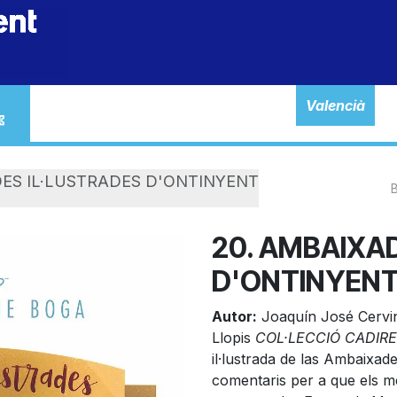
Tienda
Inicio
Valencià
DES IL·LUSTRADES D'ONTINYENT
20. AMBAIXA
D'ONTINYEN
Autor:
Joaquín José Cervi
Llopis
COL·LECCIÓ CADIRE
il·lustrada de las Ambaixa
comentaris per a que els m